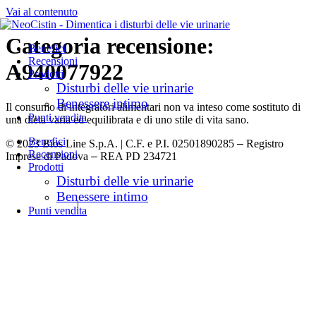
Vai al contenuto
Categoria recensione:
Benefici
Recensioni
A940077922
Prodotti
Disturbi delle vie urinarie
Benessere intimo
Il consumo di integratori alimentari non va inteso come sostituto di
Punti vendita
una dieta varia ed equilibrata e di uno stile di vita sano.
Benefici
© 2023 Bios Line S.p.A. | C.F. e P.I. 02501890285
–
Registro
Recensioni
Imprese di Padova
–
REA PD 234721
Prodotti
Disturbi delle vie urinarie
Dichiarazione di Accessibilità
Benessere intimo
Privacy Policy
|
Cookie Policy
Punti vendita